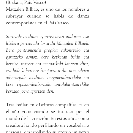
(Bizkaia, País Vasco)
Matxalen Bilbao, es uno de los nombres a
subrayar cuando se habla de danza
contemporánea en el País Vasco.
Sortzaile moduan 25 urtez aritu ondoren, oso
hizkera pertsonala lortu du Matxalen Bilbaok.
Bere pentsamendu propioa sakontzeko eta
garatzeko asmoz, bere kezketan behin eta
berriro zorrotz eta metodikoki lantzen ditu,
eta bide koherente bat jorratu du, non, ideien
adierazpide moduan, mugimenduarekiko eta
bere espazio-denborazko antolakuntzarekiko
berezko joera agertzen den.
Tras bailar en distintas compañías es en
el año 2000 cuando se interesa por el
mundo de la creación. En estos años como
creadora ha ido perfilando un vocabulario
personal desarrollando su propio universo