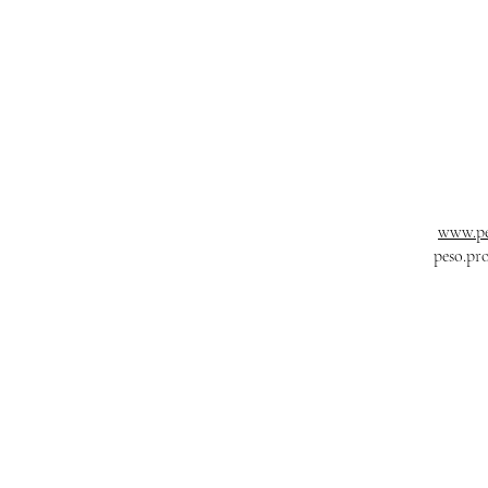
www.pe
peso.pr