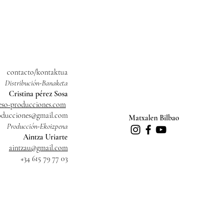
contacto/kontaktua
Distribución-Banaketa
Cristina pérez Sosa
so-producciones.com
oducciones@gmail.com
Matxalen Bilbao
Producción-Ekoizpena
Aintza Uriarte
aintzau@gmail.com
+34 615 79 77 03